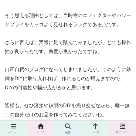
そう思える理由としては、当時物のエフェクターやパワー
サプライをカッコよく見せれるラックである点です。
さらに言えば、実際に足で踏んでみましたが、とても操作
性が良かったです。角度が良かったですね。
自画自賛のブログになってしまいましたが、このように鉄
鋼をDIYに取り入れれば、作れるものが増えますので、
DIYの可能性や幅が広がるかと思います。
皆様も、ぜひ溶接や鉄製のDIYを織り交ぜながら、唯一無
二の自分だけのお品を作ってみてくださいね。
それでは、最後までお読みいただき、ありがとうございま
メニュー
ホーム
検索
トップ
サイドバー