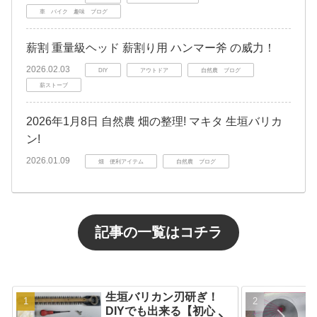
車 バイク 趣味 ブログ
薪割 重量級ヘッド 薪割り用 ハンマー斧 の威力！
2026.02.03
DIY
アウトドア
自然農 ブログ
薪ストーブ
2026年1月8日 自然農 畑の整理! マキタ 生垣バリカ
ン!
2026.01.09
畑 便利アイテム
自然農 ブログ
記事の一覧はコチラ
生垣バリカン刃研ぎ！
DIYでも出来る【初心