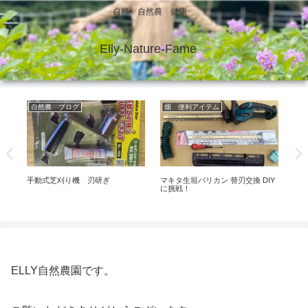
自然 自然農 健康
Elly-Nature-Fame
自然農 ブログ
畑 便利アイテム
簡単
手動式芝刈り機 刃研ぎ
マキタ生垣バリカン 替刃交換 DIY
3t
に挑戦！
ン
ELLY自然農園です。