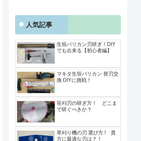
人気記事
生垣バリカン刃研ぎ！DIY
でも出来る【初心者編】
マキタ生垣バリカン 替刃交
換 DIYに挑戦！
笹刈刃の研ぎ方！ どこま
で研ぐべきか？
草刈り機の刃 選び方 ! 貴
方に最適な刃は？！