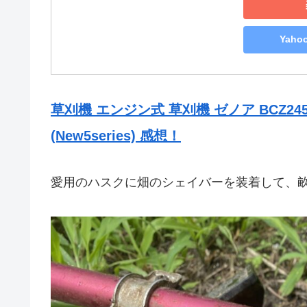
Yah
草刈機 エンジン式 草刈機 ゼノア BCZ245G
(New5series) 感想！
愛用のハスクに畑のシェイバーを装着して、