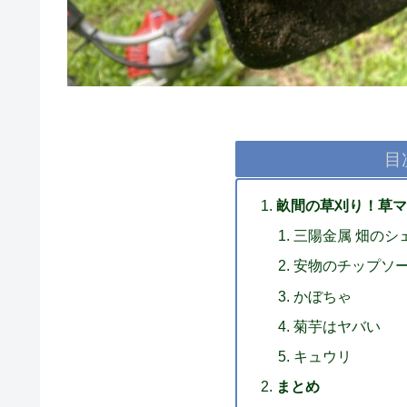
目
畝間の草刈り！草マ
三陽金属 畑のシェー
安物のチップソ
かぼちゃ
菊芋はヤバい
キュウリ
まとめ