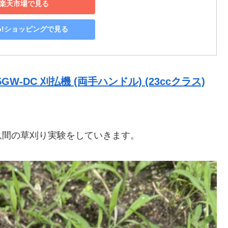
楽天市場で見る
oo!ショッピングで見る
W-DC 刈払機 (両手ハンドル) (23ccクラス)
畝間の草刈り実験をしていきます。