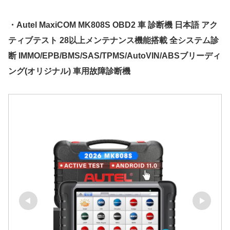
・Autel MaxiCOM MK808S OBD2 車 診断機 日本語 アク
ティブテスト 28以上メンテナンス機能搭載 全システム診
断 IMMO/EPB/BMS/SAS/TPMS/AutoVIN/ABSブリーディ
ング(オリジナル) 車用故障診断機