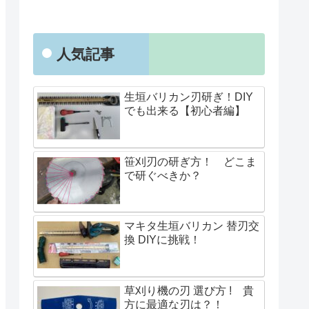
人気記事
生垣バリカン刃研ぎ！DIY
でも出来る【初心者編】
笹刈刃の研ぎ方！ どこま
で研ぐべきか？
マキタ生垣バリカン 替刃交
換 DIYに挑戦！
草刈り機の刃 選び方 ! 貴
方に最適な刃は？！