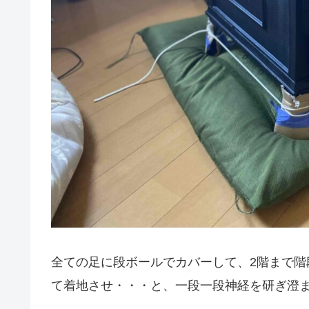
全ての足に段ボールでカバーして、2階まで
て着地させ・・・と、一段一段神経を研ぎ澄